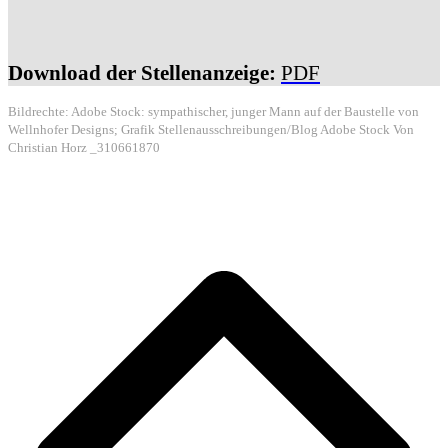
Download der Stellenanzeige:
PDF
Bildrechte: Adobe Stock: sympathischer, junger Mann auf der Baustelle von
Wellnhofer Designs; Grafik Stellenausschreibungen/Blog Adobe Stock Von
Christian Horz _310661870
Copyright Dressler Verwaltungsgesellschaft mbH